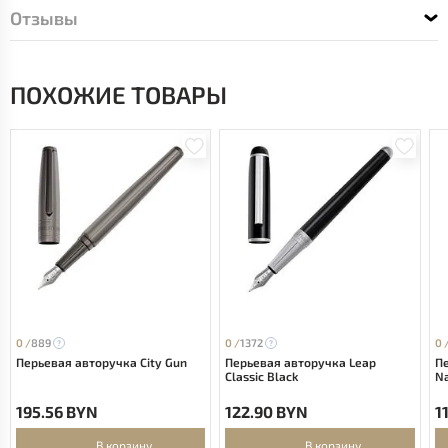
Отзывы
ПОХОЖИЕ ТОВАРЫ
0 /
889
0 /
1372
0 
Перьевая авторучка City Gun
Перьевая авторучка Leap
Пе
Classic Black
N
195.56 BYN
122.90 BYN
1
В корзину
В корзину