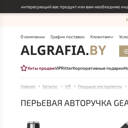
найти интересующий вас продукт или вам необходимо индивиду
О компании
График поставок
Клиентам
Усл
Хиты продаж
VIP
Ritter
Корпоративные подарки
Н
Главная
Каталог
VIP
Пишущие инструменты
ПЕРЬЕВАЯ АВТОРУЧКА GEA