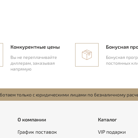
Конкурентные цены
Бонусная пр
Вы не переплачивайте
Бонусная прог
диллерам, заказывая
постоянных кл
напрямую
ботаем только с юридическими лицами по безналичному расч
О компании
Каталог
График поставок
VIP подарки