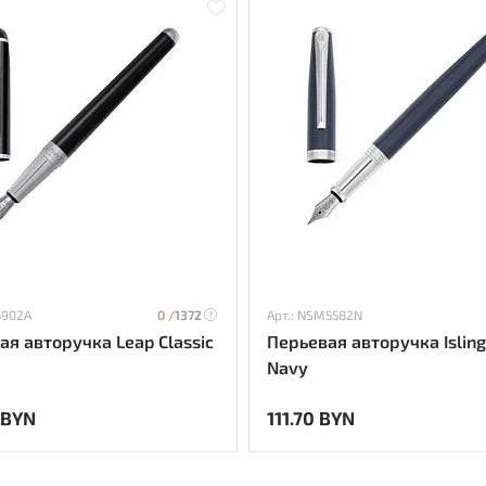
5902A
0 /
1372
Арт.: NSM5582N
ая авторучка Leap Classic
Перьевая авторучка Isling
Navy
 BYN
111.70 BYN