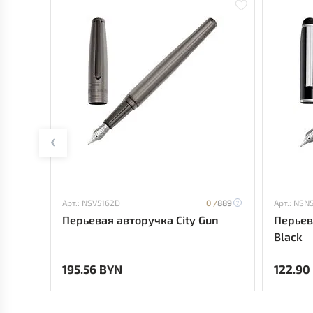
Арт.: NSV5162D
0 /
889
Арт.: NSN
Перьевая авторучка City Gun
Перьев
Black
195.56 BYN
122.90