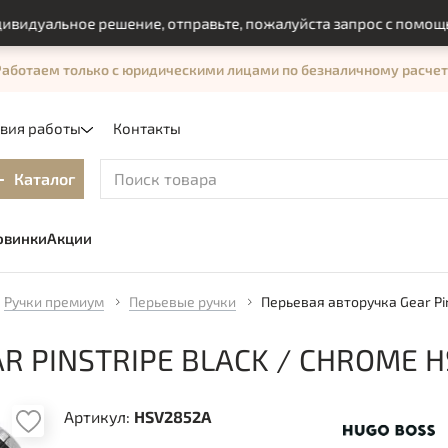
альное решение, отправьте, пожалуйста запрос с помощью фо
Работаем только с юридическими лицами по безналичному расчет
овия работы
Контакты
Каталог
овинки
Акции
Ручки премиум
Перьевые ручки
Перьевая авторучка Gear Pin
R PINSTRIPE BLACK / CHROME 
Артикул:
HSV2852A