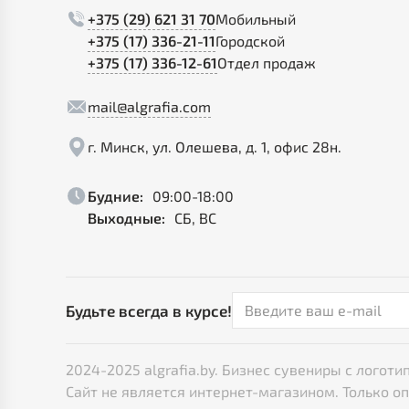
+375 (29) 621 31 70
Мобильный
+375 (17) 336-21-11
Городской
+375 (17) 336-12-61
Отдел продаж
mail@algrafia.com
г. Минск, ул. Олешева, д. 1, офис 28н.
Будние:
09:00-18:00
Выходные:
СБ, ВС
Будьте всегда в курсе!
2024-2025 algrafia.by. Бизнес сувениры с лого
Сайт не является интернет-магазином. Только о