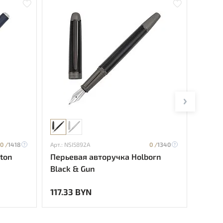
0 /
1418
Арт.: NSI5892A
0 /
1340
Арт.: H
ton
Перьевая авторучка Holborn
Перье
Black & Gun
117.33 BYN
520.6