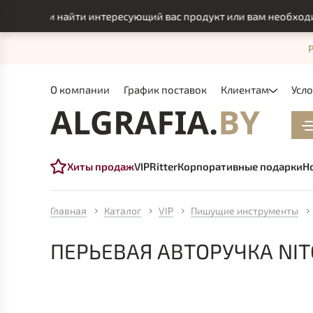
смогли найти интересующий вас продукт или вам необходимо и
О компании
График поставок
Клиентам
Усл
Хиты продаж
VIP
Ritter
Корпоративные подарки
Н
Главная
Каталог
VIP
Пишущие инструменты
ПЕРЬЕВАЯ АВТОРУЧКА NITO