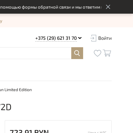
ощью формы обратной связи и мы ответим вам в оптимальный 
у
+375 (29) 621 31 70
Войти
n Limited Edition
72D
723.91 BYN
Цена с НДС