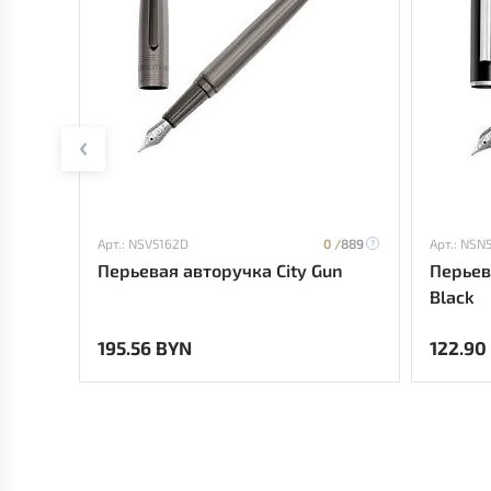
Арт.: NSV5162D
0 /
889
Арт.: NSN
Перьевая авторучка City Gun
Перьев
Black
195.56 BYN
122.90