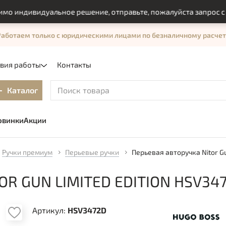
ндивидуальное решение, отправьте, пожалуйста запрос с пом
Работаем только с юридическими лицами по безналичному расчет
овия работы
Контакты
Каталог
овинки
Акции
Ручки премиум
Перьевые ручки
Перьевая авторучка Nitor Gu
R GUN LIMITED EDITION HSV34
Артикул:
HSV3472D