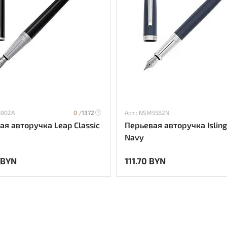
5902A
0 /
1372
Арт.: NSM5582N
ая авторучка Leap Classic
Перьевая авторучка Isling
Navy
 BYN
111.70 BYN