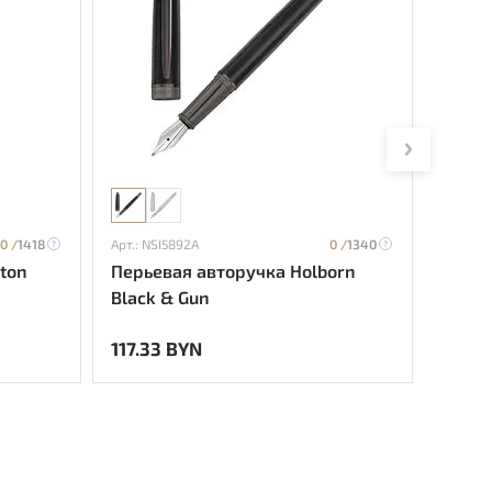
0 /
1418
Арт.: NSI5892A
0 /
1340
Арт.: H
ton
Перьевая авторучка Holborn
Перье
Black & Gun
117.33 BYN
520.6