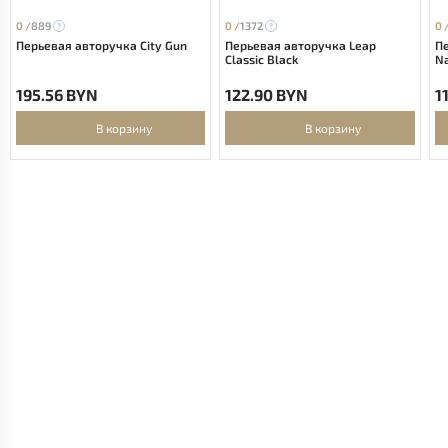
0 /
889
0 /
1372
0 
Перьевая авторучка City Gun
Перьевая авторучка Leap
Пе
Classic Black
N
195.56 BYN
122.90 BYN
1
В корзину
В корзину