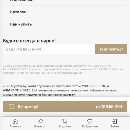
Каталог
Как купить
Будьте всегда в курсе!
Подписаться
2024-2025 algrafia.by. Бизнес сувениры с логотипом оптом. УНН 190080278, УП
АЛЬГРАФИЯПРЕСС (зарегистрировано Минским горисполкомом 17.03.2000 г.). Сайт не
является интернет-магазином. Только оптовые продажи.
2026 Algrafia.by. Бизнес сувениры с логотипом оптом. УНН 190080278, УП
АЛЬГРАФИЯПРЕСС. Сайт не является интернет-магазином. Работаем только с
юридическими лицами по безналичному расчету.
Выбор настроек Cookie
Разработка сайта — SLAM
В корзину!
от 189.66 BYN
Раскрутка -
cropas
Главная
Каталог
Корзина
Избранное
Войти