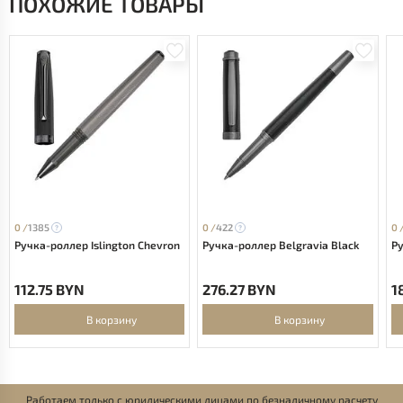
ПОХОЖИЕ ТОВАРЫ
0 /
1385
0 /
422
0 
Ручка-роллер Islington Chevron
Ручка-роллер Belgravia Black
Ру
112.75 BYN
276.27 BYN
1
В корзину
В корзину
Работаем только с юридическими лицами по безналичному расчету