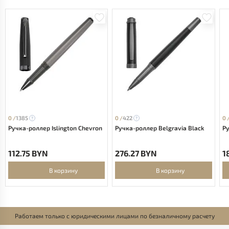
0 /
1385
0 /
422
0 
Ручка-роллер Islington Chevron
Ручка-роллер Belgravia Black
Ру
112.75 BYN
276.27 BYN
1
В корзину
В корзину
Работаем только с юридическими лицами по безналичному расчету