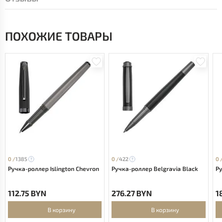
ПОХОЖИЕ ТОВАРЫ
0 /
1385
0 /
422
0 
Ручка-роллер Islington Chevron
Ручка-роллер Belgravia Black
Ру
112.75 BYN
276.27 BYN
1
В корзину
В корзину