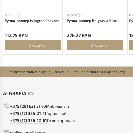
0 /
1385
0 /
422
0 
Ручка-роллер Islington Chevron
Ручка-роллер Belgravia Black
Ру
112.75 BYN
276.27 BYN
1
В корзину
В корзину
Работаем только с юридическими лицами по безналичному расчету
+375 (29) 621 31 70
Мобильный
+375 (17) 336-21-11
Городской
+375 (17) 336-12-61
Отдел продаж
mail@algrafia.com