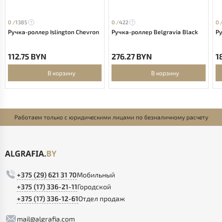
0 /
1385
0 /
422
0 
Ручка-роллер Islington Chevron
Ручка-роллер Belgravia Black
Ру
112.75 BYN
276.27 BYN
1
В корзину
В корзину
Работаем только с юридическими лицами по безналичному расчету
+375 (29) 621 31 70
Мобильный
+375 (17) 336-21-11
Городской
+375 (17) 336-12-61
Отдел продаж
mail@algrafia.com