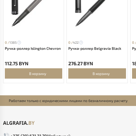
0 /
1385
0 /
422
0 
Ручка-роллер Islington Chevron
Ручка-роллер Belgravia Black
Ру
112.75 BYN
276.27 BYN
1
В корзину
В корзину
Работаем только с юридическими лицами по безналичному расчету
+375 (29) 621 31 70
Мобильный