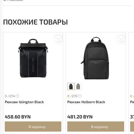
ПОХОЖИЕ ТОВАРЫ
0 /
274
0 /
270
0 
Рюкзак Islington Black
Рюкзак Holborn Black
Р
458.60 BYN
481.20 BYN
3
В корзину
В корзину