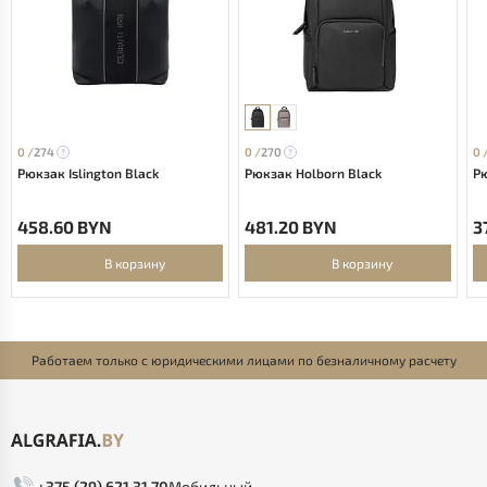
0 /
274
0 /
270
0 
Рюкзак Islington Black
Рюкзак Holborn Black
Р
458.60 BYN
481.20 BYN
3
В корзину
В корзину
Работаем только с юридическими лицами по безналичному расчету
+375 (29) 621 31 70
Мобильный