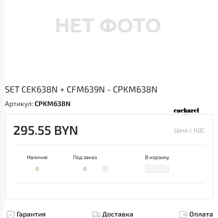
SET CEK638N + CFM639N - CPKM638N
Артикул:
CPKM638N
295.55 BYN
Цена с НДС
Наличие
Под заказ
В корзину
0
0
Гарантия
Доставка
Оплата