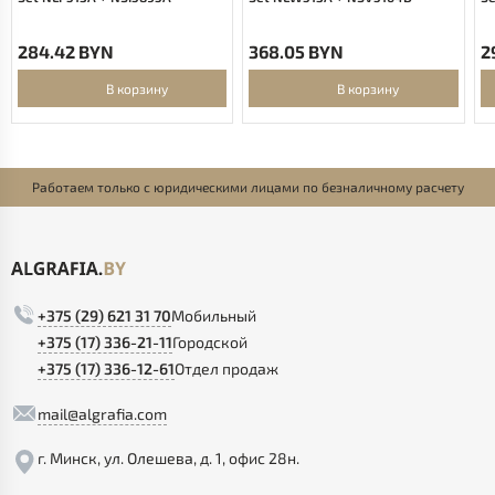
284.42 BYN
368.05 BYN
2
В корзину
В корзину
Работаем только с юридическими лицами по безналичному расчету
+375 (29) 621 31 70
Мобильный
+375 (17) 336-21-11
Городской
+375 (17) 336-12-61
Отдел продаж
mail@algrafia.com
г. Минск, ул. Олешева, д. 1, офис 28н.