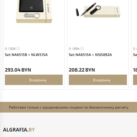
0 /
208
0 /
894
0 
Set NAK515B + NLW515A
Set NAK515A + NSI5892A
Se
293.04 BYN
208.22 BYN
1
В корзину
В корзину
Работаем только с юридическими лицами по безналичному расчету