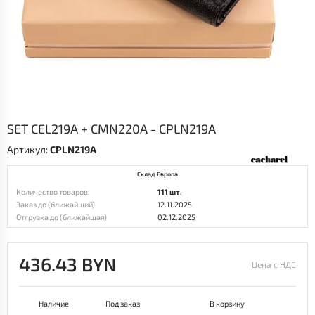
SET CEL219A + CMN220A - CPLN219A
Артикул:
CPLN219A
Склад Европа
Количество товаров:
111 шт.
Заказ до (ближайший)
12.11.2025
Отгрузка до (ближайшая)
02.12.2025
436.43 BYN
Цена с НДС
Наличие
Под заказ
В корзину