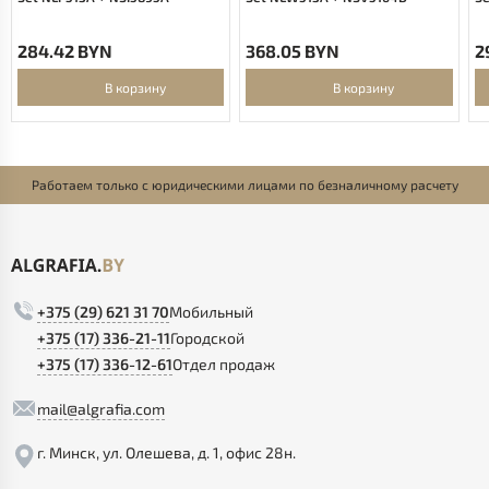
284.42 BYN
368.05 BYN
2
В корзину
В корзину
Работаем только с юридическими лицами по безналичному расчету
+375 (29) 621 31 70
Мобильный
+375 (17) 336-21-11
Городской
+375 (17) 336-12-61
Отдел продаж
mail@algrafia.com
г. Минск, ул. Олешева, д. 1, офис 28н.