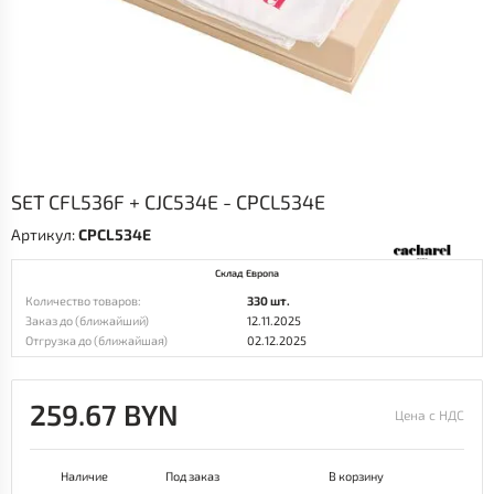
SET CFL536F + CJC534E - CPCL534E
Артикул:
CPCL534E
Склад Европа
Количество товаров:
330 шт.
Заказ до (ближайший)
12.11.2025
Отгрузка до (ближайшая)
02.12.2025
259.67 BYN
Цена с НДС
Наличие
Под заказ
В корзину