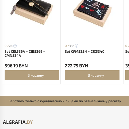
0 /
24
0 /
336
0 
Set CEL536A + CJB536E +
Set CFM535N + CJC534C
Se
CMN534A
596.19 BYN
222.75 BYN
3
В корзину
В корзину
Работаем только с юридическими лицами по безналичному расчету