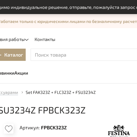
ндивидуальное решение, отправьте, пожалуйста запрос с пом
Работаем только с юридическими лицами по безналичному расчет
овия работы
Контакты
Каталог
овинки
Акции
ссуарами
Set FAK323Z + FLC323Z + FSU3234Z
FSU3234Z FPBCK323Z
Артикул:
FPBCK323Z