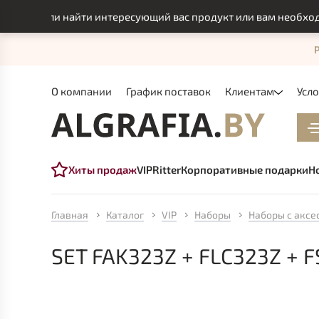
смогли найти интересующий вас продукт или вам необходимо и
О компании
График поставок
Клиентам
Усл
Хиты продаж
VIP
Ritter
Корпоративные подарки
Н
Главная
Каталог
VIP
Наборы
Наборы с аксе
SET FAK323Z + FLC323Z + 