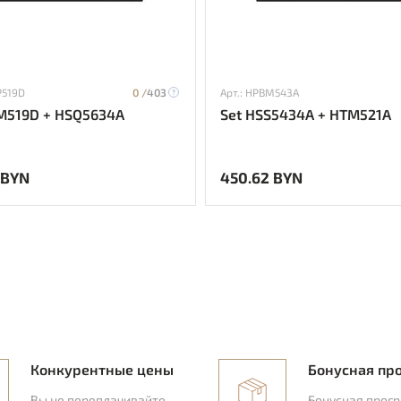
P519D
0 /
403
Арт.: HPBM543A
M519D + HSQ5634A
Set HSS5434A + HTM521A
 BYN
450.62 BYN
Конкурентные цены
Бонусная пр
Вы не переплачивайте
Бонусная прог