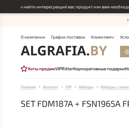
могли найти интересующий вас продукт или вам необходимо ин
О компании
График поставок
Клиентам
Усл
Хиты продаж
VIP
Ritter
Корпоративные подарки
Н
Главная
Каталог
VIP
Наборы
Наборы с пап
SET FDM187A + FSN1965A 