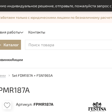
дивидуальное решение, отправьте, пожалуйста запрос с помо
Работаем только с юридическими лицами по безналичному расчет
овия работы
Контакты
Каталог
овинки
Акции
ками
Set FDM187A + FSN1965A
FPMR187A
Артикул:
FPMR187A