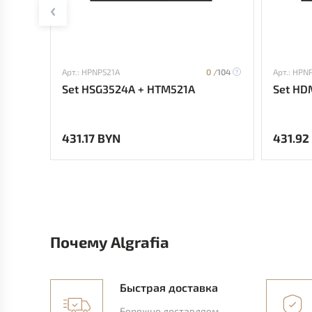
Арт.: HPNP521A
0 /
104
Арт.: HPN
Set HSG3524A + HTM521A
Set HD
431.17 BYN
431.92
Почему Algrafia
Быстрая доставка
Бережно доставляем