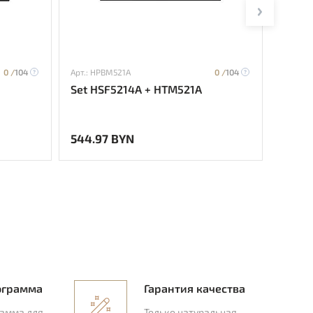
0 /
104
Арт.: HPBM521A
0 /
104
Арт.: H
Set HSF5214A + HTM521A
Set H
544.97 BYN
498.6
ограмма
Гарантия качества
рамма для
Только натуральная