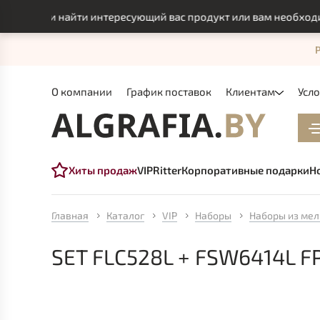
могли найти интересующий вас продукт или вам необходимо и
О компании
График поставок
Клиентам
Усл
Хиты продаж
VIP
Ritter
Корпоративные подарки
Н
Главная
Каталог
VIP
Наборы
Наборы из мел
SET FLC528L + FSW6414L F