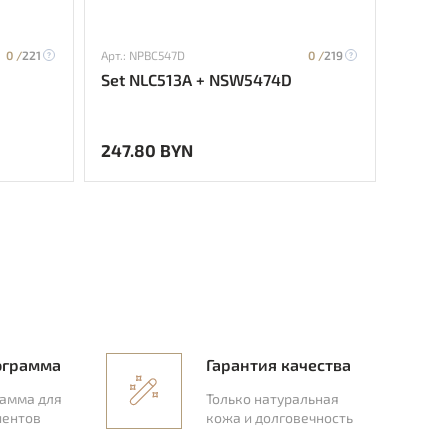
0 /
221
Арт.: NPBC547D
0 /
219
Арт.: H
Set NLC513A + NSW5474D
Set H
247.80 BYN
294.
ограмма
Гарантия качества
рамма для
Только натуральная
иентов
кожа и долговечность