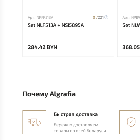
Арт.: NPFR513A
0 /
221
Арт.: NPB
Set NLF513A + NSI5895A
Set NL
284.42 BYN
368.05
Почему Algrafia
Быстрая доставка
Бережно доставляем
товары по всей Беларуси