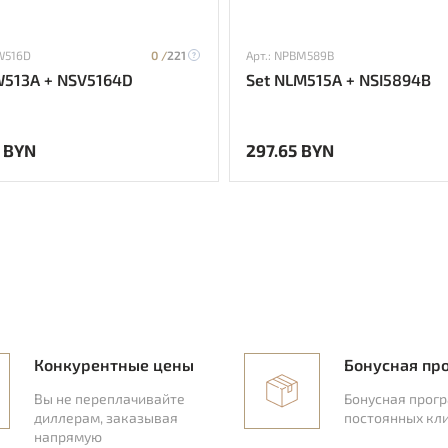
W516D
0 /
221
Арт.: NPBM589B
W513A + NSV5164D
Set NLM515A + NSI5894B
 BYN
297.65 BYN
Конкурентные цены
Бонусная пр
Вы не переплачивайте
Бонусная прог
диллерам, заказывая
постоянных кл
напрямую