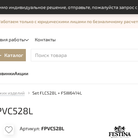
ндивидуальное решение, отправьте, пожалуйста запрос с пом
Работаем только с юридическими лицами по безналичному расчет
овия работы
Контакты
Каталог
овинки
Акции
ких изделий
Set FLC528L + FSW6414L
PVC528L
Артикул:
FPVC528L