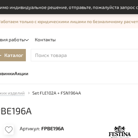
ндивидуальное решение, отправьте, пожалуйста запрос с пом
Работаем только с юридическими лицами по безналичному расчет
овия работы
Контакты
Каталог
овинки
Акции
ких изделий
Set FLE102A + FSN1964A
PBE196A
Артикул:
FPBE196A