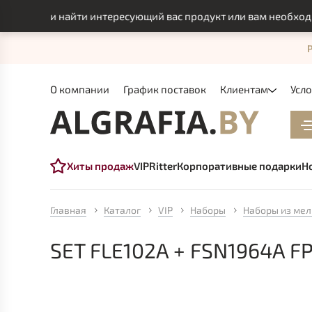
могли найти интересующий вас продукт или вам необходимо и
О компании
График поставок
Клиентам
Усл
Хиты продаж
VIP
Ritter
Корпоративные подарки
Н
Главная
Каталог
VIP
Наборы
Наборы из мел
SET FLE102A + FSN1964A F