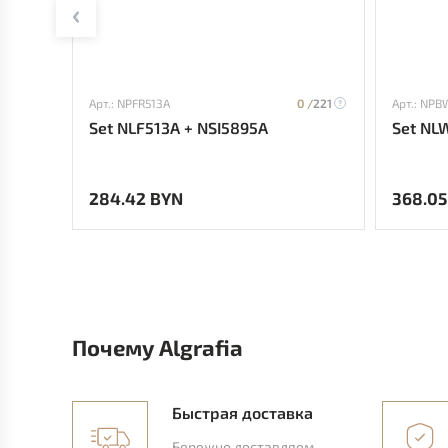
Арт.: NPFR513A
0 /
221
Арт.: NPB
Set NLF513A + NSI5895A
Set NL
284.42 BYN
368.05
Почему Algrafia
Быстрая доставка
Бережно доставляем