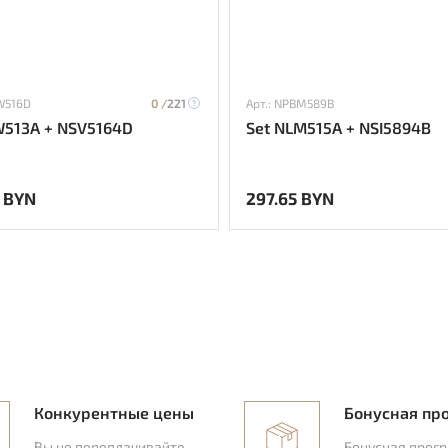
W516D
0 /
221
Арт.: NPBM589B
W513A + NSV5164D
Set NLM515A + NSI5894B
 BYN
297.65 BYN
Конкурентные цены
Бонусная пр
Вы не переплачивайте
Бонусная прог