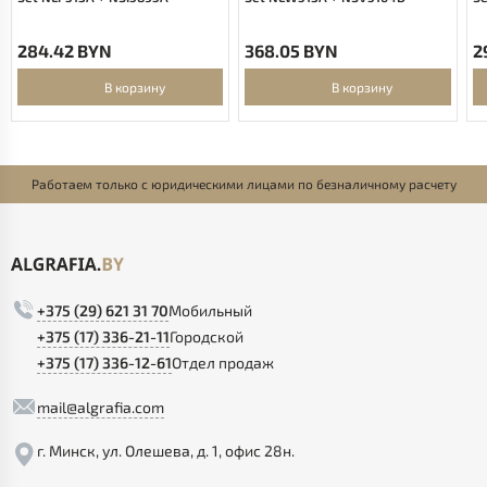
284.42 BYN
368.05 BYN
2
В корзину
В корзину
Работаем только с юридическими лицами по безналичному расчету
+375 (29) 621 31 70
Мобильный
+375 (17) 336-21-11
Городской
+375 (17) 336-12-61
Отдел продаж
mail@algrafia.com
г. Минск, ул. Олешева, д. 1, офис 28н.