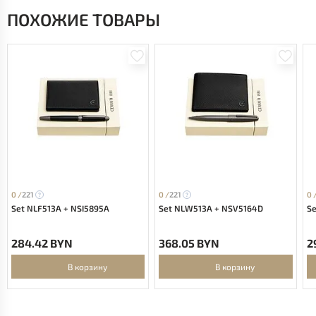
ПОХОЖИЕ ТОВАРЫ
0 /
221
0 /
221
0 
Set NLF513A + NSI5895A
Set NLW513A + NSV5164D
S
284.42 BYN
368.05 BYN
2
В корзину
В корзину