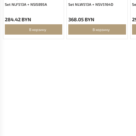
Set NLF513A + NSI5895A
Set NLW513A + NSV5164D
S
284.42 BYN
368.05 BYN
2
В корзину
В корзину