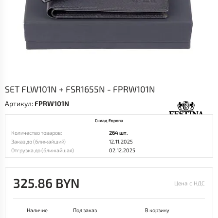
SET FLW101N + FSR1655N - FPRW101N
Артикул:
FPRW101N
Склад Европа
Количество товаров:
264 шт.
Заказ до (ближайший)
12.11.2025
Отгрузка до (ближайшая)
02.12.2025
325.86 BYN
Цена с НДС
Наличие
Под заказ
В корзину