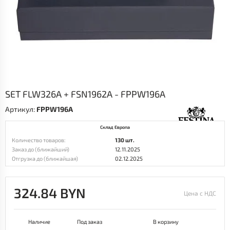
SET FLW326A + FSN1962A - FPPW196A
Артикул:
FPPW196A
Склад Европа
Количество товаров:
130 шт.
Заказ до (ближайший)
12.11.2025
Отгрузка до (ближайшая)
02.12.2025
324.84 BYN
Цена с НДС
Наличие
Под заказ
В корзину