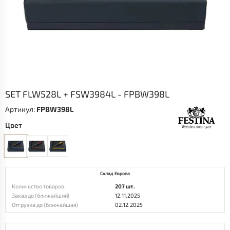
SET FLW528L + FSW3984L - FPBW398L
Артикул:
FPBW398L
Цвет
Склад Европа
Количество товаров:
207 шт.
Заказ до (ближайший)
12.11.2025
Отгрузка до (ближайшая)
02.12.2025