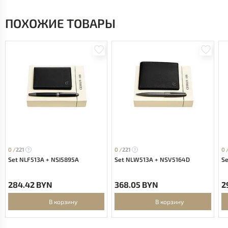
ПОХОЖИЕ ТОВАРЫ
0 /
221
0 /
221
0 
Set NLF513A + NSI5895A
Set NLW513A + NSV5164D
S
284.42 BYN
368.05 BYN
2
В корзину
В корзину