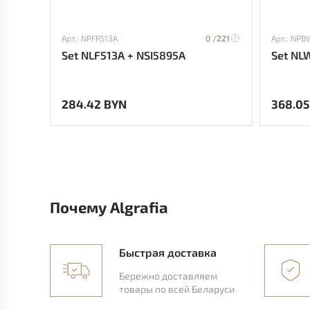
Арт.: NPFR513A
0 /
221
Арт.: NPB
Set NLF513A + NSI5895A
Set NL
284.42 BYN
368.05
Почему Algrafia
Быстрая доставка
Бережно доставляем
товары по всей Беларуси