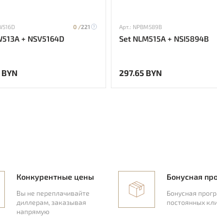
W516D
0 /
221
Арт.: NPBM589B
W513A + NSV5164D
Set NLM515A + NSI5894B
 BYN
297.65 BYN
Конкурентные цены
Бонусная пр
Вы не переплачивайте
Бонусная прог
диллерам, заказывая
постоянных кл
напрямую