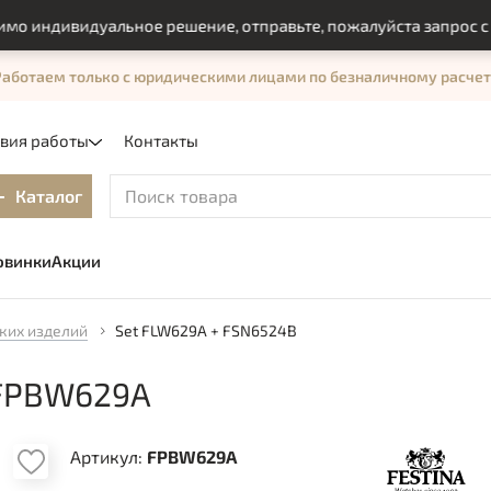
ндивидуальное решение, отправьте, пожалуйста запрос с помо
Работаем только с юридическими лицами по безналичному расчет
овия работы
Контакты
Каталог
овинки
Акции
ких изделий
Set FLW629A + FSN6524B
 FPBW629A
Артикул:
FPBW629A