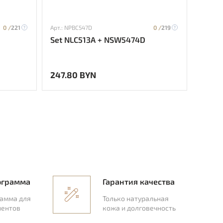
0 /
221
Арт.: NPBC547D
0 /
219
Арт.: H
Set NLC513A + NSW5474D
Set H
247.80 BYN
294.
ограмма
Гарантия качества
рамма для
Только натуральная
иентов
кожа и долговечность