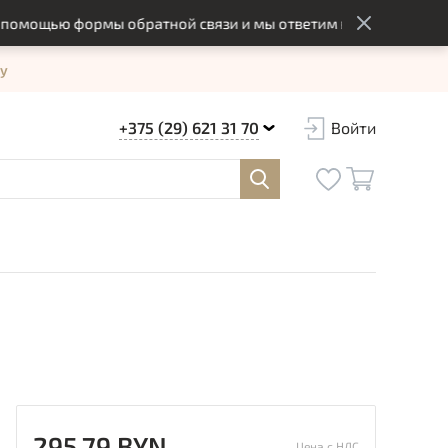
щью формы обратной связи и мы ответим вам в оптимальный с
у
+375 (29) 621 31 70
Войти
295.79 BYN
Цена с НДС