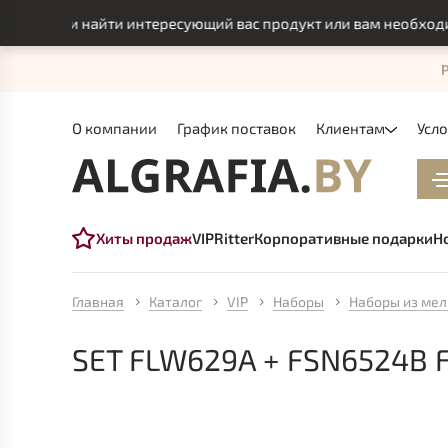
могли найти интересующий вас продукт или вам необходимо и
О компании
График поставок
Клиентам
Усл
Хиты продаж
VIP
Ritter
Корпоративные подарки
Н
Главная
Каталог
VIP
Наборы
Наборы из мел
SET FLW629A + FSN6524B