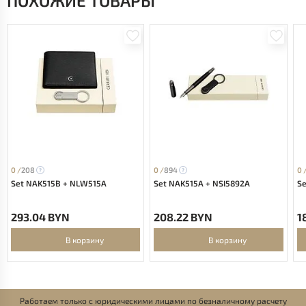
ПОХОЖИЕ ТОВАРЫ
0 /
208
0 /
894
0 
Set NAK515B + NLW515A
Set NAK515A + NSI5892A
Se
293.04 BYN
208.22 BYN
1
В корзину
В корзину
Работаем только с юридическими лицами по безналичному расчету