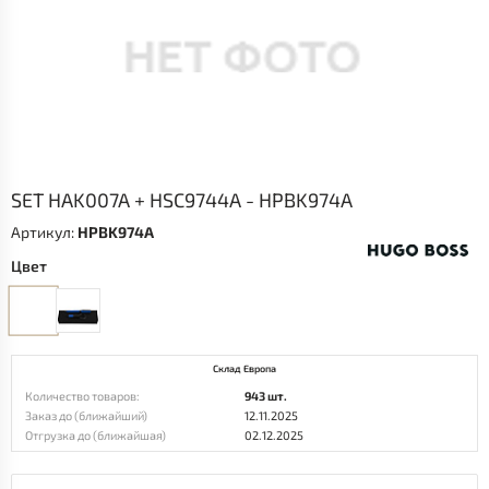
SET HAK007A + HSC9744A - HPBK974A
Артикул:
HPBK974A
Цвет
Склад Европа
Количество товаров:
943 шт.
Заказ до (ближайший)
12.11.2025
Отгрузка до (ближайшая)
02.12.2025