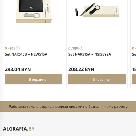
0 /
208
0 /
894
0 
Set NAK515B + NLW515A
Set NAK515A + NSI5892A
Se
293.04 BYN
208.22 BYN
1
В корзину
В корзину
Работаем только с юридическими лицами по безналичному расчету