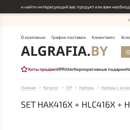
смогли найти интересующий вас продукт или вам необходимо и
О компании
График поставок
Клиентам
Усл
Хиты продаж
VIP
Ritter
Корпоративные подарки
Н
Главная
Каталог
VIP
Наборы
Наборы с аксе
SET HAK416X + HLC416X +