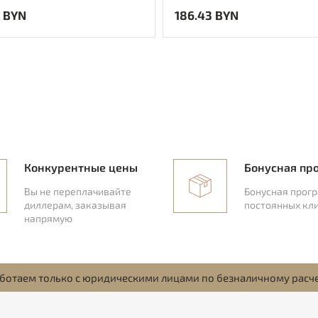
 BYN
186.43 BYN
Конкурентные цены
Бонусная пр
Вы не переплачивайте
Бонусная прог
диллерам, заказывая
постоянных кл
напрямую
ботаем только с юридическими лицами по безналичному расч