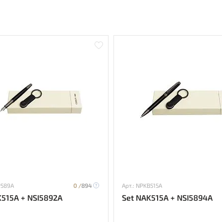
P589A
0 /
894
Арт.: NPKB515A
K515A + NSI5892A
Set NAK515A + NSI5894A