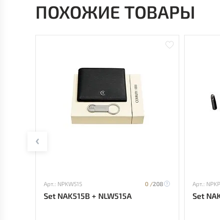
ПОХОЖИЕ ТОВАРЫ
Арт.: NPKW515
0 /
208
Арт.: NPK
Set NAK515B + NLW515A
Set NA