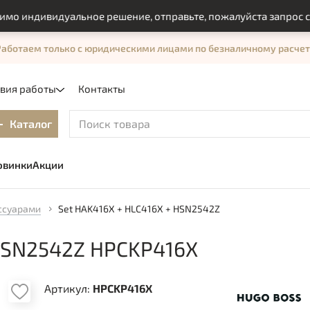
ндивидуальное решение, отправьте, пожалуйста запрос с пом
Работаем только с юридическими лицами по безналичному расчет
овия работы
Контакты
Каталог
овинки
Акции
ссуарами
Set HAK416X + HLC416X + HSN2542Z
 HSN2542Z HPCKP416X
Артикул:
HPCKP416X