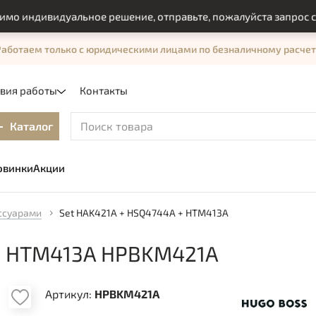
ндивидуальное решение, отправьте, пожалуйста запрос с пом
Работаем только с юридическими лицами по безналичному расчет
овия работы
Контакты
Каталог
овинки
Акции
ссуарами
Set HAK421A + HSQ4744A + HTM413A
+ HTM413A HPBKM421A
Артикул:
HPBKM421A