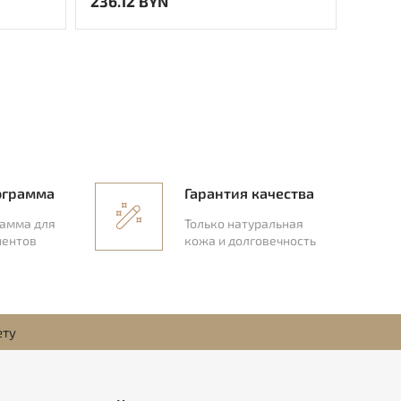
236.12 BYN
325.
ограмма
Гарантия качества
рамма для
Только натуральная
иентов
кожа и долговечность
ету