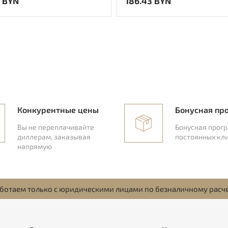
 BYN
186.43 BYN
Конкурентные цены
Бонусная пр
Вы не переплачивайте
Бонусная прог
диллерам, заказывая
постоянных кл
напрямую
ботаем только с юридическими лицами по безналичному расч