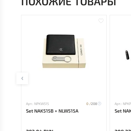
ПОХОЖИЕ ТОВАРЫ
Арт.: NPKW515
0 /
208
Арт.: NPK
Set NAK515B + NLW515A
Set NA