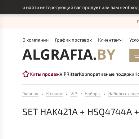
смогли найти интересующий вас продукт или вам необходимо и
О компании
График поставок
Клиентам
Усл
Хиты продаж
VIP
Ritter
Корпоративные подарки
Н
Главная
Каталог
VIP
Наборы
Наборы с аксе
SET HAK421A + HSQ4744A 