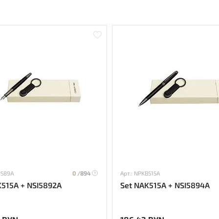
P589A
0 /
894
Арт.: NPKB515A
K515A + NSI5892A
Set NAK515A + NSI5894A