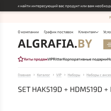
могли найти интересующий вас продукт или вам необходимо и
О компании
График поставок
Клиентам
Усл
Хиты продаж
VIP
Ritter
Корпоративные подарки
Н
Главная
Каталог
VIP
Наборы
Наборы с аксе
SET HAK519D + HDM519D +