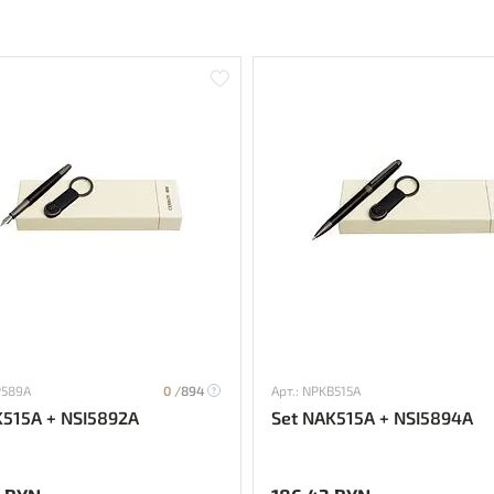
P589A
0 /
894
Арт.: NPKB515A
K515A + NSI5892A
Set NAK515A + NSI5894A