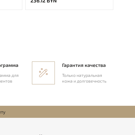
236.12 BYN
325.
ограмма
Гарантия качества
рамма для
Только натуральная
иентов
кожа и долговечность
ету