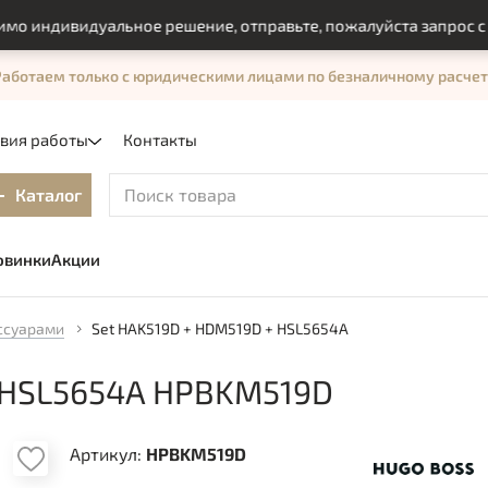
ндивидуальное решение, отправьте, пожалуйста запрос с пом
Работаем только с юридическими лицами по безналичному расчет
овия работы
Контакты
Каталог
овинки
Акции
ссуарами
Set HAK519D + HDM519D + HSL5654A
 HSL5654A HPBKM519D
Артикул:
HPBKM519D