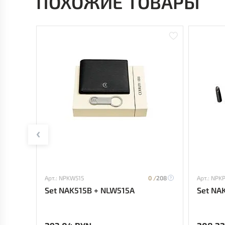
ПОХОЖИЕ ТОВАРЫ
Арт.: NPKW515
0 /
208
Арт.: NPK
Set NAK515B + NLW515A
Set NA