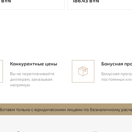
 BYN
186.43 BYN
Конкурентные цены
Бонусная пр
Вы не переплачивайте
Бонусная прог
диллерам, заказывая
постоянных кл
напрямую
ботаем только с юридическими лицами по безналичному расч