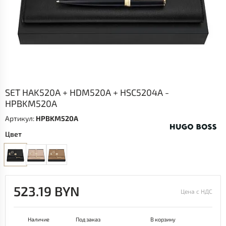
SET HAK520A + HDM520A + HSC5204A -
HPBKM520A
Артикул:
HPBKM520A
Цвет
523.19 BYN
Цена с НДС
Наличие
Под заказ
В корзину