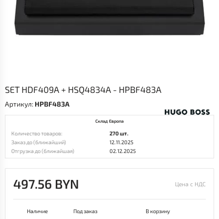
SET HDF409A + HSQ4834A - HPBF483A
Артикул:
HPBF483A
Склад Европа
Количество товаров:
270 шт.
Заказ до (ближайший)
12.11.2025
Отгрузка до (ближайшая)
02.12.2025
497.56 BYN
Цена с НДС
Наличие
Под заказ
В корзину