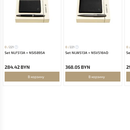
0 /
221
0 /
221
0 
Set NLF513A + NSI5895A
Set NLW513A + NSV5164D
S
284.42 BYN
368.05 BYN
2
В корзину
В корзину