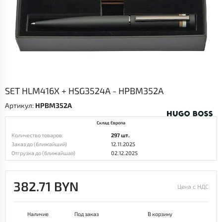
SET HLM416X + HSG3524A - HPBM352A
Артикул:
HPBM352A
Склад Европа
Количество товаров:
297 шт.
Заказ до (ближайший)
12.11.2025
Отгрузка до (ближайшая)
02.12.2025
382.71 BYN
Цена с НДС
Наличие
Под заказ
В корзину