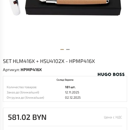
SET HLM416X + HSU4102X - HPMP416X
Артикул:
HPMP416X
Склад Европа
Количество товаров:
181 шт.
Заказ до (ближайший)
12.11.2025
Отгрузка до (ближайшая)
02.12.2025
581.02 BYN
Цена с НДС