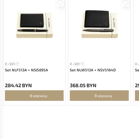
0 /
221
0 /
221
0 
Set NLF513A + NSI5895A
Set NLW513A + NSV5164D
S
284.42 BYN
368.05 BYN
2
В корзину
В корзину