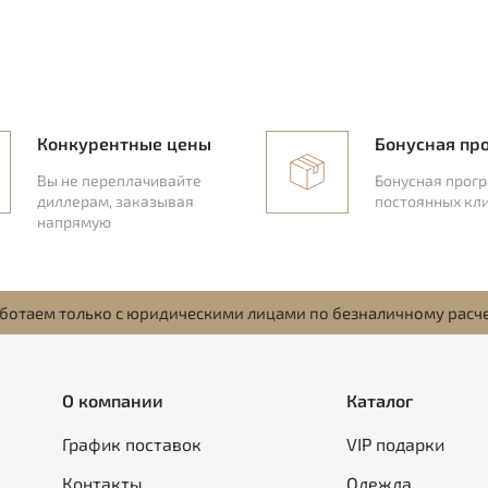
Конкурентные цены
Бонусная пр
Вы не переплачивайте
Бонусная прог
диллерам, заказывая
постоянных кл
напрямую
ботаем только с юридическими лицами по безналичному расч
О компании
Каталог
График поставок
VIP подарки
Контакты
Одежда