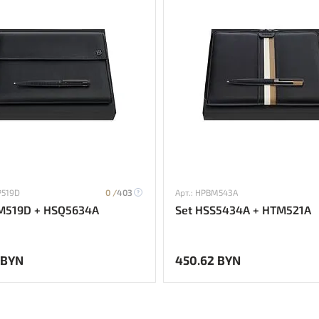
P519D
0 /
403
Арт.: HPBM543A
M519D + HSQ5634A
Set HSS5434A + HTM521A
 BYN
450.62 BYN