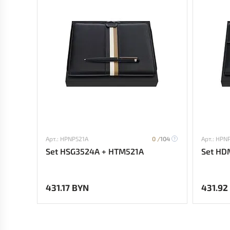
Арт.: HPNP521A
0 /
104
Арт.: HPN
Set HSG3524A + HTM521A
Set HD
431.17 BYN
431.92