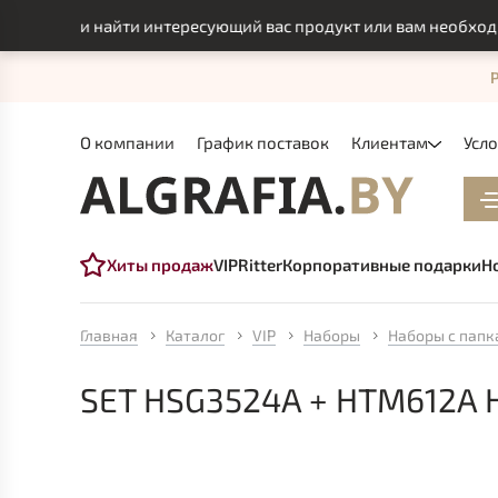
смогли найти интересующий вас продукт или вам необходимо 
О компании
График поставок
Клиентам
Усл
Хиты продаж
VIP
Ritter
Корпоративные подарки
Н
Главная
Каталог
VIP
Наборы
Наборы с пап
SET HSG3524A + HTM612A