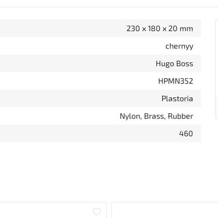
230 x 180 x 20 mm
chernyy
Hugo Boss
HPMN352
Plastoria
Nylon, Brass, Rubber
460