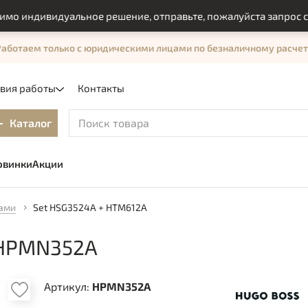
индивидуальное решение, отправьте, пожалуйста запрос с пом
Работаем только с юридическими лицами по безналичному расчет
овия работы
Контакты
Каталог
овинки
Акции
ками
Set HSG3524A + HTM612A
 HPMN352A
Артикул:
HPMN352A