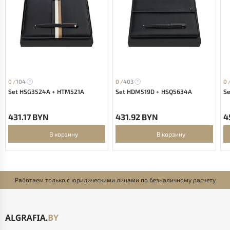
0 /
104
0 /
403
0 
Set HSG3524A + HTM521A
Set HDM519D + HSQ5634A
S
431.17 BYN
431.92 BYN
4
В корзину
В корзину
Работаем только с юридическими лицами по безналичному расчету