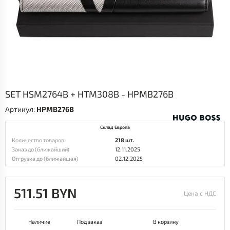
SET HSM2764B + HTM308B - HPMB276B
Артикул:
HPMB276B
Склад Европа
Количество товаров:
218 шт.
Заказ до (ближайший)
12.11.2025
Отгрузка до (ближайшая)
02.12.2025
511.51 BYN
Цена с НДС
Наличие
Под заказ
В корзину