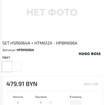
SET HSR6964A + HTM612X - HPBM696A
Артикул:
HPBM696A
Цвет
479.91 BYN
Цена с НДС
Наличие
Под заказ
В корзину
0
0