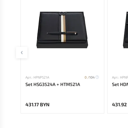
Арт.: HPNP521A
0 /
104
Арт.: HPN
Set HSG3524A + HTM521A
Set HD
431.17 BYN
431.92