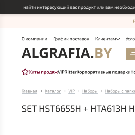
могли найти интересующий вас продукт или вам необходимо и
О компании
График поставок
Клиентам
Усл
Хиты продаж
VIP
Ritter
Корпоративные подарки
Н
Главная
Каталог
VIP
Наборы
Наборы с пап
SET HST6655H + HTA613H 