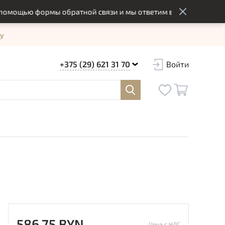
ощью формы обратной связи и мы ответим вам в оптимальный с
у
+375 (29) 621 31 70
Войти
586.75 BYN
Цена с НДС