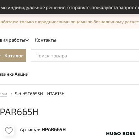
ндивидуальное решение, отправьте, пожалуйста запрос с пом
Работаем только с юридическими лицами по безналичному расчет
овия работы
Контакты
Каталог
овинки
Акции
ками
Set HST6655H + HTA613H
HPAR665H
Артикул:
HPAR665H