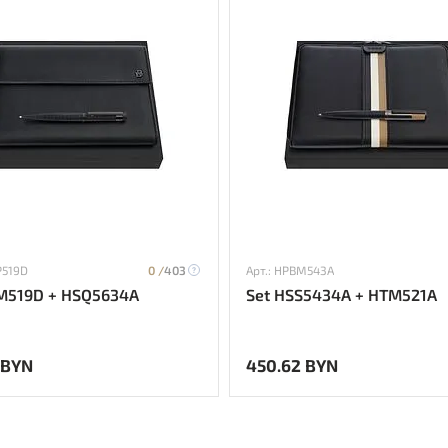
P519D
0 /
403
Арт.: HPBM543A
M519D + HSQ5634A
Set HSS5434A + HTM521A
 BYN
450.62 BYN