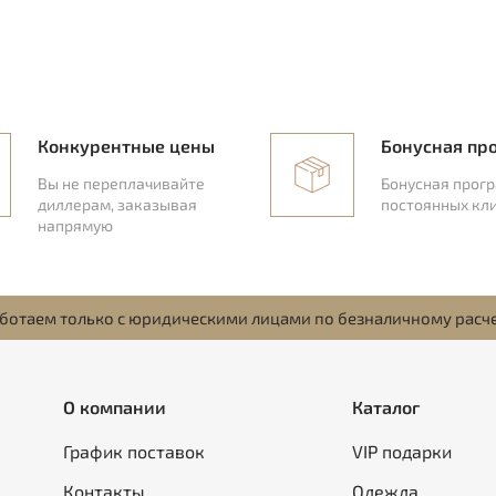
Конкурентные цены
Бонусная пр
Вы не переплачивайте
Бонусная прог
диллерам, заказывая
постоянных кл
напрямую
ботаем только с юридическими лицами по безналичному расч
О компании
Каталог
График поставок
VIP подарки
Контакты
Одежда