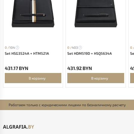
0 /
104
0 /
403
0 
Set HSG3524A + HTM521A
Set HDM519D + HSQ5634A
S
431.17 BYN
431.92 BYN
4
В корзину
В корзину
Работаем только с юридическими лицами по безналичному расчету