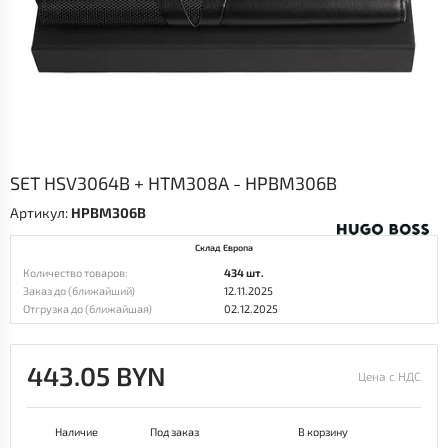
SET HSV3064B + HTM308A - HPBM306B
Артикул:
HPBM306B
Склад Европа
Количество товаров:
434 шт.
Заказ до (ближайший)
12.11.2025
Отгрузка до (ближайшая)
02.12.2025
443.05 BYN
Цена с НДС
Наличие
Под заказ
В корзину