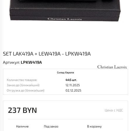
SET LAK419A + LEW419A - LPKW419A
Артикул:
LPKW419A
Склад Европа
Количество товаров:
445 шт.
Заказ до (ближайший)
12.11.2025
Отгрузка до (ближайшая)
02.12.2025
237 BYN
Цена с НДС
Наличие
Под заказ
В корзину