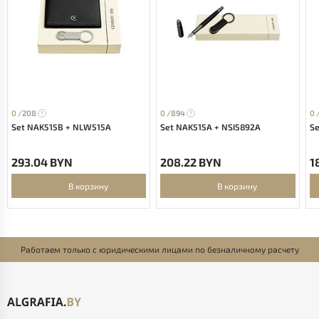
0 /
208
0 /
894
0 
Set NAK515B + NLW515A
Set NAK515A + NSI5892A
Se
293.04 BYN
208.22 BYN
1
В корзину
В корзину
Работаем только с юридическими лицами по безналичному расчету