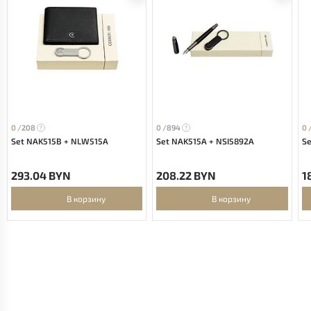
0 /
208
0 /
894
0 
Set NAK515B + NLW515A
Set NAK515A + NSI5892A
Se
293.04 BYN
208.22 BYN
1
В корзину
В корзину