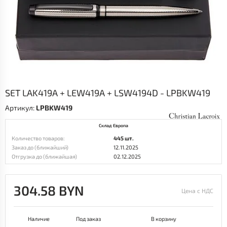
SET LAK419A + LEW419A + LSW4194D - LPBKW419
Артикул:
LPBKW419
Склад Европа
Количество товаров:
445 шт.
Заказ до (ближайший)
12.11.2025
Отгрузка до (ближайшая)
02.12.2025
304.58 BYN
Цена с НДС
Наличие
Под заказ
В корзину