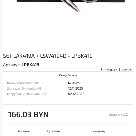
SET LAK419A + LSW4194D - LPBK419
Артикул:
LPBK419
Склад Европа
Количество товаров:
670 шт.
Заказ до (ближайший)
12.11.2025
Отгрузка до (ближайшая)
02.12.2025
166.03 BYN
Цена с НДС
Наличие
Под заказ
В корзину