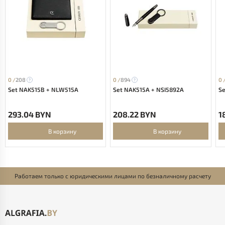
0 /
208
0 /
894
0 
Set NAK515B + NLW515A
Set NAK515A + NSI5892A
Se
293.04 BYN
208.22 BYN
1
В корзину
В корзину
Работаем только с юридическими лицами по безналичному расчету