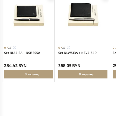
0 /
221
0 /
221
0 
Set NLF513A + NSI5895A
Set NLW513A + NSV5164D
S
284.42 BYN
368.05 BYN
2
В корзину
В корзину