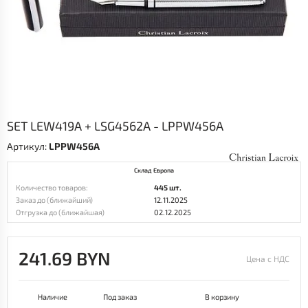
SET LEW419A + LSG4562A - LPPW456A
Артикул:
LPPW456A
Склад Европа
Количество товаров:
445 шт.
Заказ до (ближайший)
12.11.2025
Отгрузка до (ближайшая)
02.12.2025
241.69 BYN
Цена с НДС
Наличие
Под заказ
В корзину