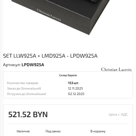
SET LLW925A + LMD925A - LPDW925A
Артикул:
LPDW925A
Склад Европа
Количество товаров:
153 шт.
Заказ до (ближайший)
12.11.2025
Отгрузка до (ближайшая)
02.12.2025
521.52 BYN
Цена с НДС
Наличие
Под заказ
В корзину