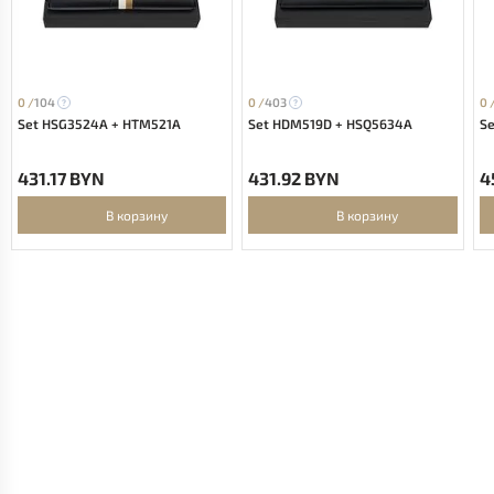
0 /
104
0 /
403
0 
Set HSG3524A + HTM521A
Set HDM519D + HSQ5634A
S
431.17 BYN
431.92 BYN
4
В корзину
В корзину