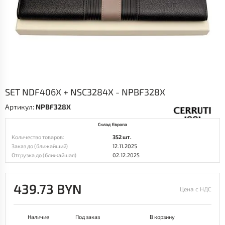
SET NDF406X + NSC3284X - NPBF328X
Артикул:
NPBF328X
Склад Европа
Количество товаров:
352 шт.
Заказ до (ближайший)
12.11.2025
Отгрузка до (ближайшая)
02.12.2025
439.73 BYN
Цена с НДС
Наличие
Под заказ
В корзину