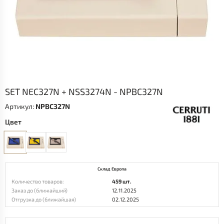
SET NEC327N + NSS3274N - NPBC327N
Артикул:
NPBC327N
Цвет
Склад Европа
Количество товаров:
459 шт.
Заказ до (ближайший)
12.11.2025
Отгрузка до (ближайшая)
02.12.2025