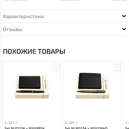
Характеристики
Отзывы
ПОХОЖИЕ ТОВАРЫ
0 /
221
0 /
221
0 
Set NLF513A + NSI5895A
Set NLW513A + NSV5164D
S