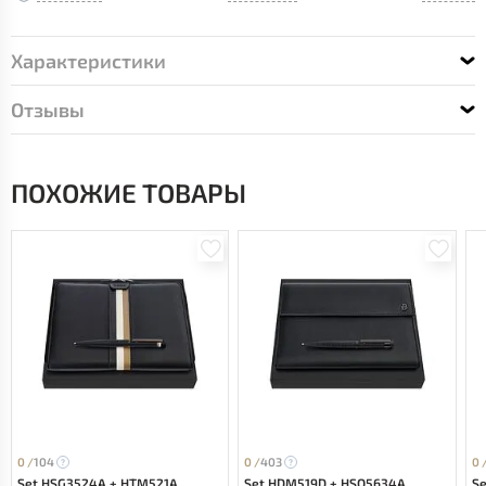
Характеристики
Отзывы
ПОХОЖИЕ ТОВАРЫ
0 /
104
0 /
403
0 
Set HSG3524A + HTM521A
Set HDM519D + HSQ5634A
S