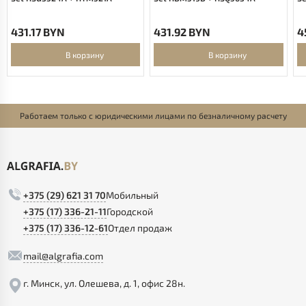
431.17 BYN
431.92 BYN
4
В корзину
В корзину
Работаем только с юридическими лицами по безналичному расчету
+375 (29) 621 31 70
Мобильный
+375 (17) 336-21-11
Городской
+375 (17) 336-12-61
Отдел продаж
mail@algrafia.com
г. Минск, ул. Олешева, д. 1, офис 28н.